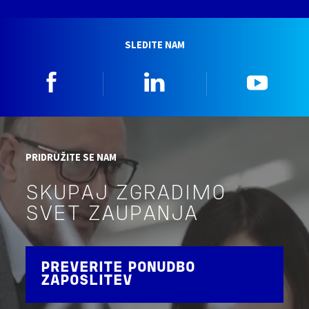
SLEDITE NAM
Facebook
Linkedin
YouTu
PRIDRUŽITE SE NAM
SKUPAJ ZGRADIMO
SVET ZAUPANJA
PREVERITE PONUDBO
ZAPOSLITEV