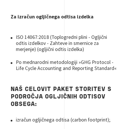
Za izračun o
gljičnega
odtisa
izdelka
ISO 14067:2018 (
Toplogredni
plini
-
Ogljični
odtis
izdelkov
-
Zahteve
in
smernice
za
merjenje
) (
ogljični
odtis
izdelka
)
Po
mednarodni
metodologiji
»GHG Protocol -
Life Cycle Accounting and Reporting Standard«
NAŠ CELOVIT PAKET STORITEV S
PODROČJA OGLJIČNIH ODTISOV
OBSEGA:
izračun ogljičnega odtisa (carbon footprint);