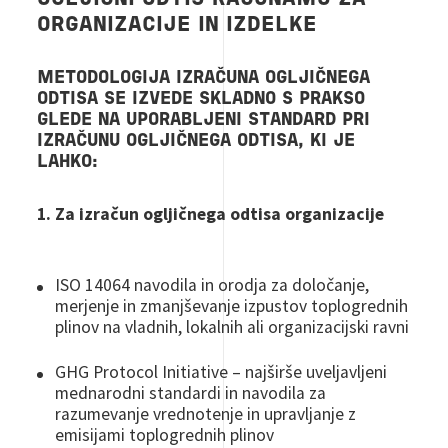
ORGANIZACIJE IN IZDELKE
METODOLOGIJA
IZRAČUNA
OGLJIČNEGA
ODTISA
SE
IZVEDE
SKLADNO
S
PRAKSO
GLEDE
NA
UPORABLJENI
STANDARD
PRI
IZRAČUNU
OGLJIČNEGA
ODTISA
, KI JE
LAHKO
:
1. Za izračun ogljičnega
odtisa
organizacije
ISO 14064
navodila
in
orodja
za
določanje
,
merjenje
in
zmanjševanje
izpustov
toplogrednih
plinov
na
vladnih
,
lokalnih
ali
organizacijski
ravni
GHG Protocol Initiative –
najširše
uveljavljeni
mednarodni
standardi
in
navodila
za
razumevanje
vrednotenje
in
upravljanje
z
emisijami
toplogrednih
plinov