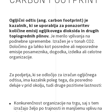
CARBON FOOTPRINT
Ogljični
odtis (ang. c
arbon
footprint
) je
kazalnik, ki se uporablja za ponazoritev
količine emisij ogljikovega dioksida in drugih
toplogrednih plinov.
Je merilo vplivanja na
podnebne spremembe.
Izražen je v tonah CO2
.
Določimo ga lahko kot posredne ali neposredne
emisije posameznika, dogodka, izdelka ali celotne
organizacije.
Za podjetja, ki se odločijo za izračun
ogljičnega
odtisa
, ima kazalnik poleg tega, da posredno
deluje v prid okolju, tudi druge pozitivne lastnosti:
Konkurenčnost organizacije na trgu, saj s tem
izražajo željo po trajnosti in manjšemu vplivu na