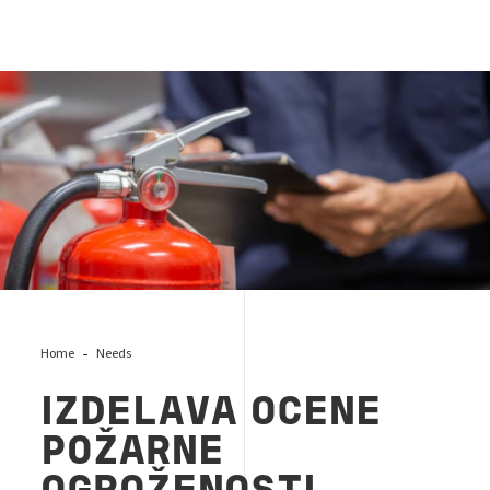
Ocena požarne ogroženosti
Home
Needs
IZDELAVA OCENE
POŽARNE