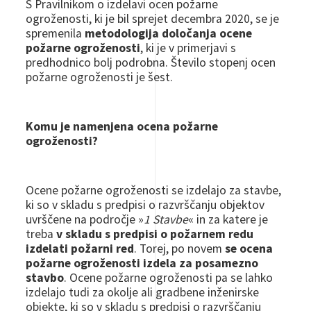
S Pravilnikom o izdelavi ocen požarne
ogroženosti, ki je bil sprejet decembra 2020, se je
spremenila
metodologija določanja ocene
požarne ogroženosti
, ki je v primerjavi s
predhodnico bolj podrobna. Število stopenj ocen
požarne ogroženosti je šest.
Komu je namenjena ocena požarne
ogroženosti?
Ocene požarne ogroženosti se izdelajo za stavbe,
ki so v skladu s predpisi o razvrščanju objektov
uvrščene na področje »
1 Stavbe
« in za katere je
treba
v skladu s predpisi o požarnem redu
izdelati požarni red
. Torej, po novem
se ocena
požarne ogroženosti izdela za posamezno
stavbo
. Ocene požarne ogroženosti pa se lahko
izdelajo tudi za okolje ali gradbene inženirske
objekte, ki so v skladu s predpisi o razvrščanju