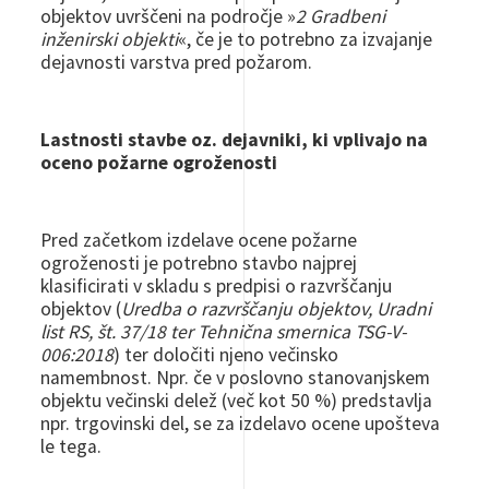
objektov uvrščeni na področje »
2 Gradbeni
inženirski objekti
«, če je to potrebno za izvajanje
dejavnosti varstva pred požarom.
Lastnosti stavbe oz. dejavniki, ki vplivajo na
oceno požarne ogroženosti
Pred začetkom izdelave ocene požarne
ogroženosti je potrebno stavbo najprej
klasificirati v skladu s predpisi o razvrščanju
objektov (
Uredba o razvrščanju objektov, Uradni
list RS, št. 37/18 ter Tehnična smernica
TSG-V-
006:2018
) ter določiti njeno večinsko
namembnost. Npr. če v poslovno stanovanjskem
objektu večinski delež (več kot 50 %) predstavlja
npr. trgovinski del, se za izdelavo ocene upošteva
le tega.