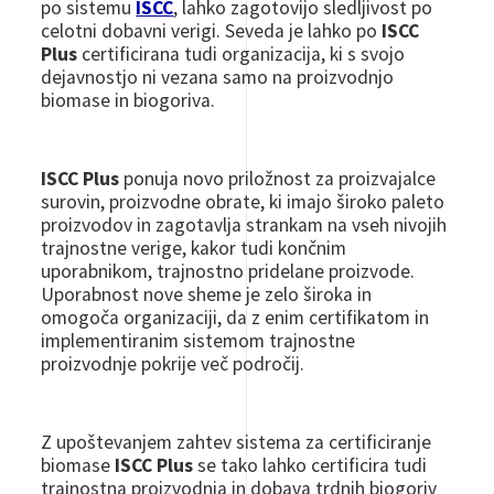
po sistemu
ISCC
, lahko zagotovijo sledljivost po
celotni dobavni verigi. Seveda je lahko po
ISCC
Plus
certificirana tudi organizacija, ki s svojo
dejavnostjo ni vezana samo na proizvodnjo
biomase in biogoriva.
ISCC Plus
ponuja novo priložnost za proizvajalce
surovin, proizvodne obrate, ki imajo široko paleto
proizvodov in zagotavlja strankam na vseh nivojih
trajnostne verige, kakor tudi končnim
uporabnikom, trajnostno pridelane proizvode.
Uporabnost nove sheme je zelo široka in
omogoča organizaciji, da z enim certifikatom in
implementiranim sistemom trajnostne
proizvodnje pokrije več področij.
Z upoštevanjem zahtev sistema za certificiranje
biomase
ISCC Plus
se tako lahko certificira tudi
trajnostna proizvodnja in dobava trdnih biogoriv