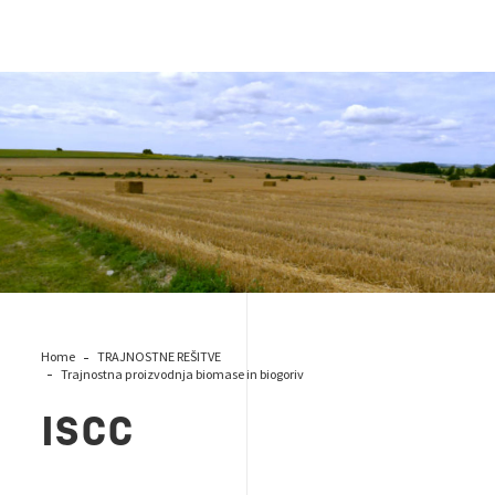
ISCC EU
Home
TRAJNOSTNE REŠITVE
Trajnostna proizvodnja biomase in biogoriv
ISCC