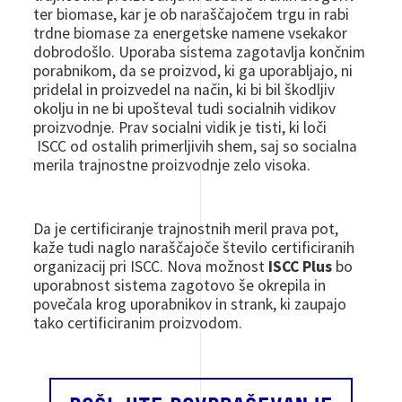
ter biomase, kar je ob naraščajočem trgu in rabi
trdne biomase za energetske namene vsekakor
dobrodošlo. Uporaba sistema zagotavlja končnim
porabnikom, da se proizvod, ki ga uporabljajo, ni
pridelal in proizvedel na način, ki bi bil škodljiv
okolju in ne bi upošteval tudi socialnih vidikov
proizvodnje. Prav socialni vidik je tisti, ki loči
ISCC od ostalih primerljivih shem, saj so socialna
merila trajnostne proizvodnje zelo visoka.
Da je certificiranje trajnostnih meril prava pot,
kaže tudi naglo naraščajoče število certificiranih
organizacij pri ISCC. Nova možnost
ISCC Plus
bo
uporabnost sistema zagotovo še okrepila in
povečala krog uporabnikov in strank, ki zaupajo
tako certificiranim proizvodom.