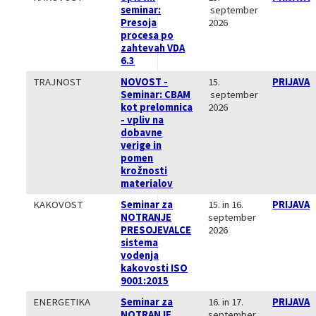
seminar:
september
Presoja
2026
procesa po
zahtevah VDA
6.3
TRAJNOST
NOVOST -
15.
PRIJAVA
Seminar: CBAM
september
kot prelomnica
2026
- vpliv na
dobavne
verige in
pomen
krožnosti
materialov
KAKOVOST
Seminar za
15. in 16.
PRIJAVA
NOTRANJE
september
PRESOJEVALCE
2026
sistema
vodenja
kakovosti ISO
9001:2015
ENERGETIKA
Seminar za
16. in 17.
PRIJAVA
NOTRANJE
september