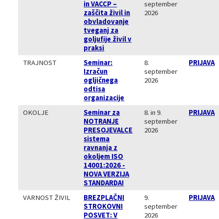
in VACCP –
september
zaščita živil in
2026
obvladovanje
tveganj za
goljufije živil v
praksi
TRAJNOST
Seminar:
8.
PRIJAVA
Izračun
september
ogljičnega
2026
odtisa
organizacije
OKOLJE
Seminar za
8. in 9.
PRIJAVA
NOTRANJE
september
PRESOJEVALCE
2026
sistema
ravnanja z
okoljem ISO
14001:2026 -
NOVA VERZIJA
STANDARDA!
VARNOST ŽIVIL
BREZPLAČNI
9.
PRIJAVA
STROKOVNI
september
POSVET: V
2026