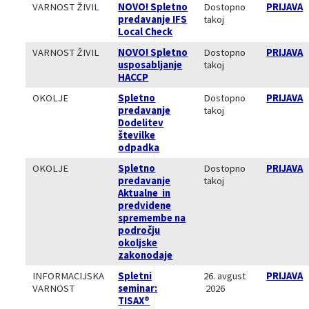
VARNOST ŽIVIL
NOVO! Spletno
Dostopno
PRIJAVA
predavanje IFS
takoj
Local Check
VARNOST ŽIVIL
NOVO! Spletno
Dostopno
PRIJAVA
usposabljanje
takoj
HACCP
OKOLJE
Spletno
Dostopno
PRIJAVA
predavanje
takoj
Dodelitev
številke
odpadka
OKOLJE
Spletno
Dostopno
PRIJAVA
predavanje
takoj
Aktualne in
predvidene
spremembe na
področju
okoljske
zakonodaje
INFORMACIJSKA
Spletni
26. avgust
PRIJAVA
VARNOST
seminar:
2026
TISAX®