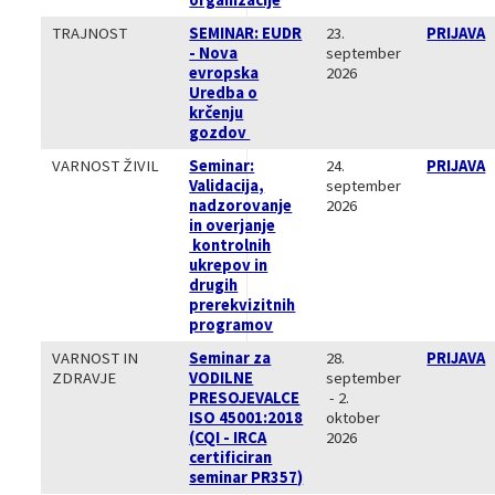
TRAJNOST
SEMINAR: EUDR
23.
PRIJAVA
- Nova
september
evropska
2026
Uredba o
krčenju
gozdov
VARNOST ŽIVIL
Seminar:
24.
PRIJAVA
Validacija,
september
nadzorovanje
2026
in overjanje
kontrolnih
ukrepov in
drugih
prerekvizitnih
programov
VARNOST IN
Seminar za
28.
PRIJAVA
ZDRAVJE
VODILNE
september
PRESOJEVALCE
- 2.
ISO 45001:2018
oktober
(CQI - IRCA
2026
certificiran
seminar PR357)