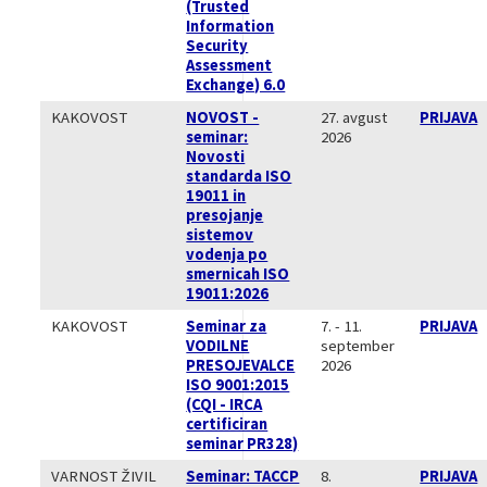
(Trusted
Information
Security
Assessment
Exchange) 6.0
KAKOVOST
NOVOST -
27. avgust
PRIJAVA
seminar:
2026
Novosti
standarda ISO
19011 in
presojanje
sistemov
vodenja po
smernicah ISO
19011:2026
KAKOVOST
Seminar za
7. - 11.
PRIJAVA
VODILNE
september
PRESOJEVALCE
2026
ISO 9001:2015
(CQI - IRCA
certificiran
seminar PR328)
VARNOST ŽIVIL
Seminar: TACCP
8.
PRIJAVA