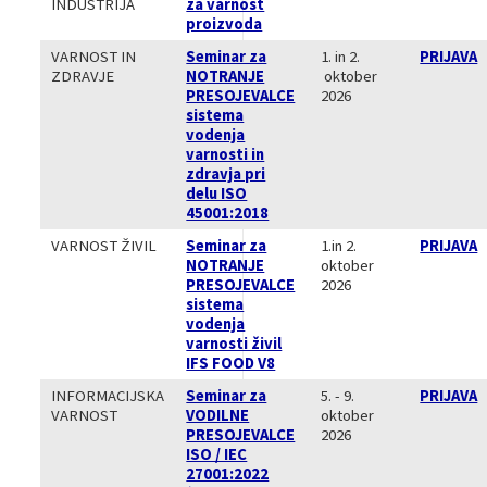
INDUSTRIJA
za varnost
proizvoda
VARNOST IN
Seminar za
1. in 2.
PRIJAVA
ZDRAVJE
NOTRANJE
oktober
PRESOJEVALCE
2026
sistema
vodenja
varnosti in
zdravja pri
delu ISO
45001:2018
VARNOST ŽIVIL
Seminar za
1.in 2.
PRIJAVA
NOTRANJE
oktober
PRESOJEVALCE
2026
sistema
vodenja
varnosti živil
IFS FOOD V8
INFORMACIJSKA
Seminar za
5. - 9.
PRIJAVA
VARNOST
VODILNE
oktober
PRESOJEVALCE
2026
ISO / IEC
27001:2022