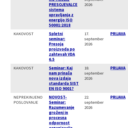
PRESOJEVALCE
2026
sistema
upravljanja z
energijo ISO
50001:2018
KAKOVOST
Spletni
17.
PRIJAVA
seminar:
september
Presoja
2026
proizvoda po
zahtevah VDA
6.5
KAKOVOST
Seminar: Kaj
18.
PRIJAVA
nam prinaša
september
nova izdaja
2026
standarda SIST
EN ISO 9001?
NEPREKINJENO
NOVOST-
22.
PRIJAVA
POSLOVANJE
Seminar:
september
Razumevanje
2026
groženj in
procesna
odpornost
organizacije