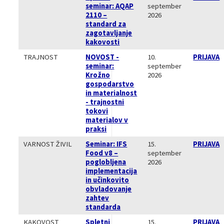
seminar: AQAP
september
2110 –
2026
standard za
zagotavljanje
kakovosti
TRAJNOST
NOVOST -
10.
PRIJAVA
seminar:
september
Krožno
2026
gospodarstvo
in materialnost
- trajnostni
tokovi
materialov v
praksi
VARNOST ŽIVIL
Seminar: IFS
15.
PRIJAVA
Food v8 –
september
poglobljena
2026
implementacija
in učinkovito
obvladovanje
zahtev
standarda
KAKOVOST
Spletni
15.
PRIJAVA