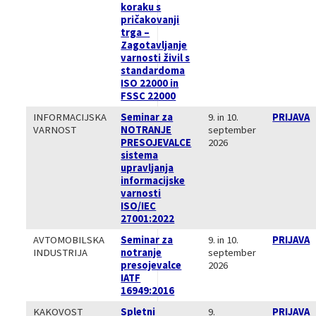
koraku s
pričakovanji
trga –
Zagotavljanje
varnosti živil s
standardoma
ISO 22000 in
FSSC 22000
INFORMACIJSKA
Seminar za
9. in 10.
PRIJAVA
VARNOST
NOTRANJE
september
PRESOJEVALCE
2026
sistema
upravljanja
informacijske
varnosti
ISO/IEC
27001:2022
AVTOMOBILSKA
Seminar za
9. in 10.
PRIJAVA
INDUSTRIJA
notranje
september
presojevalce
2026
IATF
16949:2016
KAKOVOST
Spletni
9.
PRIJAVA