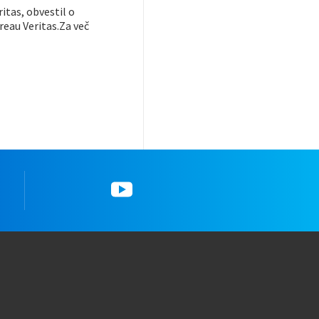
itas, obvestil o
reau Veritas.Za več
YouTube