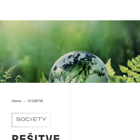
BV zelene storitve in trajnostne rešitve
Home
STORITVE
SOCIETY