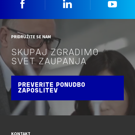
Facebook
Linkedin
YouTu
PRIDRUŽITE SE NAM
SKUPAJ ZGRADIMO
SVET ZAUPANJA
PREVERITE PONUDBO
ZAPOSLITEV
KONTAKT