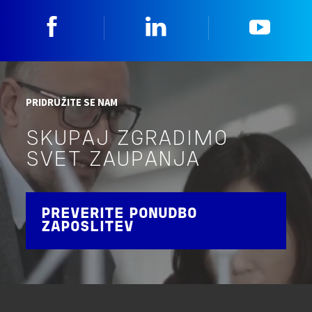
Facebook
Linkedin
YouTu
PRIDRUŽITE SE NAM
SKUPAJ ZGRADIMO
SVET ZAUPANJA
PREVERITE PONUDBO
ZAPOSLITEV