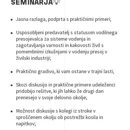
SEMINARJA💡
Jasna razlaga, podprta s praktičnimi primeri;
Usposobljeni predavatelj s statusom vodilnega
presojevalca za sisteme vodenja in
zagotavljanja varnosti in kakovosti živil s
pomembnimi izkušnjami v vodenju presoj v
živilski industriji;
Praktično gradivo, ki vam ostane v trajni lasti;
Skozi diskusijo in praktične primere udeleženci
pridobijo rešitve, ki jih lahko že drugi dan
prenesejo v svoje delovno okolje;
Možnost diskusije s kolegi iz stroke v
sproščenem okolju ob postrežbi kosila in
napitkov;