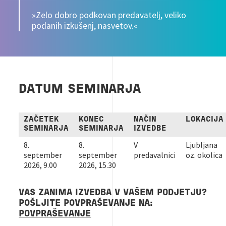
»Zelo dobro podkovan predavatelj, veliko
podanih izkušenj, nasvetov.«
DATUM SEMINARJA
ZAČETEK
KONEC
NAČIN
LOKACIJA
SEMINARJA
SEMINARJA
IZVEDBE
8.
8.
V
Ljubljana
september
september
predavalnici
oz. okolica
2026, 9.00
2026, 15.30
VAS ZANIMA IZVEDBA V VAŠEM PODJETJU?
POŠLJITE POVPRAŠEVANJE NA:
POVPRAŠEVANJE