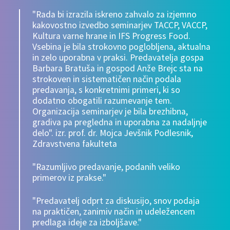
"Rada bi izrazila iskreno zahvalo za izjemno
kakovostno izvedbo seminarjev TACCP, VACCP,
Kultura varne hrane in IFS Progress Food.
Vsebina je bila strokovno poglobljena, aktualna
in zelo uporabna v praksi. Predavatelja gospa
Barbara Bratuša in gospod Anže Brejc sta na
strokoven in sistematičen način podala
predavanja, s konkretnimi primeri, ki so
dodatno obogatili razumevanje tem.
Organizacija seminarjev je bila brezhibna,
gradiva pa pregledna in uporabna za nadaljnje
delo". izr. prof. dr. Mojca Jevšnik Podlesnik,
Zdravstvena fakulteta
"Razumljivo predavanje, podanih veliko
primerov iz prakse."
"Predavatelj odprt za diskusijo, snov podaja
na praktičen, zanimiv način in udeležencem
predlaga ideje za izboljšave."