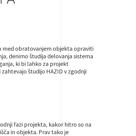
in med obratovanjem objekta opraviti
anja, denimo študija delovanja sistema
anja, ki bi lahko za projekt
zahtevajo študijo HAZID v zgodnji
dnji fazi projekta, kakor hitro so na
išča in objekta. Prav tako je