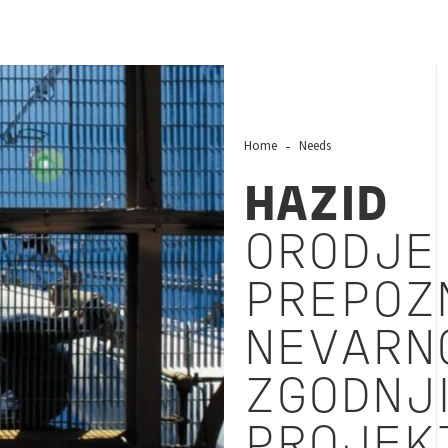
Home
Needs
HAZID
ORODJE
PREPOZ
NEVARN
ZGODNJI
PROJEK