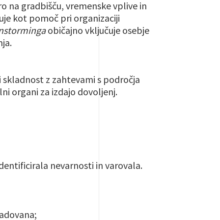
ro na gradbišču, vremenske vplive in
je kot pomoč pri organizaciji
instorminga
običajno vključuje osebje
ja.
 skladnost z zahtevami s področja
lni organi za izdajo dovoljenj.
entificirala nevarnosti in varovala.
ladovana;