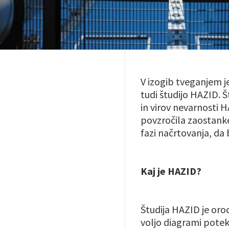
V izogib tveganjem 
tudi študijo HAZID. 
in virov nevarnosti H
povzročila zaostank
fazi načrtovanja, da 
Kaj je HAZID?
Študija HAZID je oro
voljo diagrami poteka