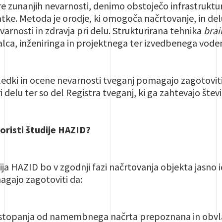
e zunanjih nevarnosti, denimo obstoječo infrastruktu
e. Metoda je orodje, ki omogoča načrtovanje, in delu
varnosti in zdravja pri delu. Strukturirana tehnika
bra
valca, inženiringa in projektnega ter izvedbenega voden
edki in ocene nevarnosti tveganj pomagajo zagotoviti
i delu ter so del Registra tveganj, ki ga zahtevajo števi
oristi študije HAZID?
a HAZID bo v zgodnji fazi načrtovanja objekta jasno id
agajo zagotoviti da:
dstopanja od namembnega načrta prepoznana in obv