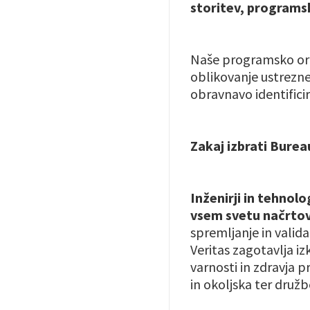
storitev, programs
Naše programsko orod
oblikovanje ustrezneg
obravnavo identifici
Zakaj izbrati Burea
Inženirji in tehnolo
vsem svetu načrtova
spremljanje in valid
Veritas zagotavlja iz
varnosti in zdravja 
in okoljska ter druž