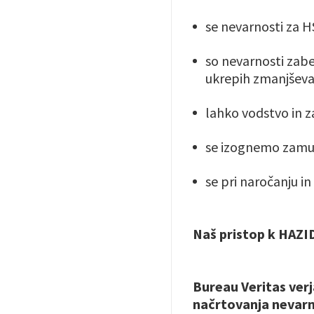
se nevarnosti za HS
so nevarnosti zabel
ukrepih zmanjševa
lahko vodstvo in z
se izognemo zamud
se pri naročanju i
Naš pristop k HAZI
Bureau Veritas verj
načrtovanja nevarni