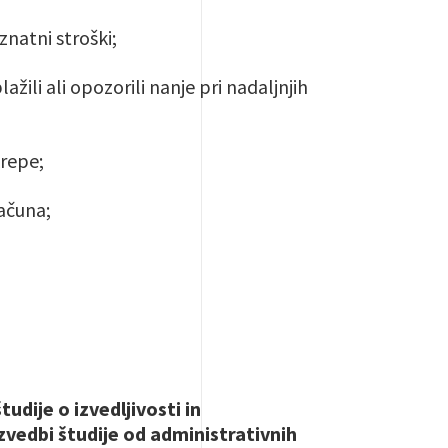
znatni stroški;
ažili ali opozorili nanje pri nadaljnjih
krepe;
ačuna;
udije o izvedljivosti in
zvedbi študije od administrativnih