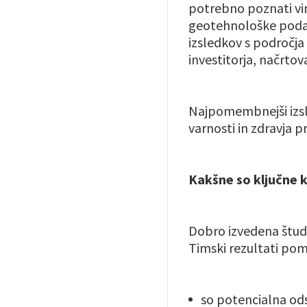
potrebno poznati vir
geotehnološke podatk
izsledkov s področja 
investitorja, načrto
Najpomembnejši izsl
varnosti in zdravja pr
Kakšne so ključne k
Dobro izvedena študij
Timski rezultati pom
so potencialna o