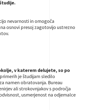
tudije.
cijo nevarnosti in omogoča
i na osnovi presoj zagotovijo ustrezno
ktov.
 okolje, v katerem delujete, so po
 primerih je študijam sledilo
vi za namen obratovanja. Bureau
enirjev ali strokovnjakov s področja
neodvisnost, usmerjenost na odjemalce