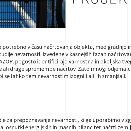
je potrebno v času načrtovanja objekta, med gradnjo 
Študije nevarnosti, izvedene v kasnejših fazah načrtov
AZOP, pogosto identificirajo varnostna in okoljska tveg
e ali drage spremembe načrtov. Zato mnogi odjemalci 
bi se lahko tem nevarnostim izognili ali jih zmanjšali.
dje za prepoznavanje nevarnosti, ki ga uporabimo v zgo
, osnutki energijskih in masnih bilanc ter načrti zemlj