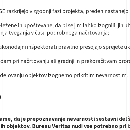
E razkrijejo v zgodnji fazi projekta, preden nastanejo 
ežene in upoštevane, da bi se jim lahko izognili, jih ubl
nja tveganja v času podrobnega načrtovanja;
akonodajni inšpektorati pravilno presojajo sprejete u
am pri načrtovanju ali gradnji in prekoračitvam pror
n delovanju objektov izognemo prikritim nevarnostim.
D
ame, da je prepoznavanje nevarnosti sestavni del št
h objektov. Bureau Veritas nudi vse potrebno pri i