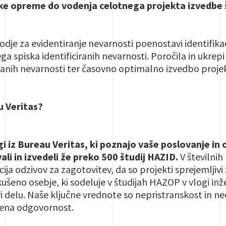
ke opreme do vodenja celotnega projekta izvedbe š
je za evidentiranje nevarnosti poenostavi identifika
a spiska identificiranih nevarnosti. Poročila in ukrep
ranih nevarnosti ter časovno optimalno izvedbo proje
u Veritas?
gi iz Bureau Veritas, ki poznajo vaše poslovanje in
li in izvedeli že preko 500 študij HAZID.
V številnih
acija odzivov za zagotovitev, da so projekti sprejemlji
kušeno osebje, ki sodeluje v študijah HAZOP v vlogi inž
pri delu. Naše ključne vrednote so nepristranskost in 
bena odgovornost.