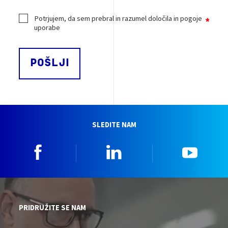
Potrjujem, da sem prebral in razumel določila in pogoje
uporabe
SLEDITE NAM
Facebook
Linkedin
YouTu
PRIDRUŽITE SE NAM