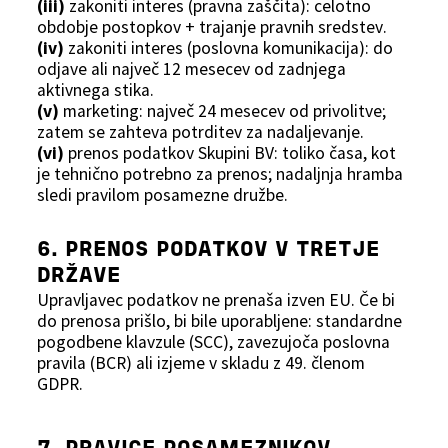
(iii)
zakoniti interes (pravna zaščita): celotno
obdobje postopkov + trajanje pravnih sredstev.
(iv)
zakoniti interes (poslovna komunikacija): do
odjave ali največ 12 mesecev od zadnjega
aktivnega stika.
(v)
marketing: največ 24 mesecev od privolitve;
zatem se zahteva potrditev za nadaljevanje.
(vi)
prenos podatkov Skupini BV: toliko časa, kot
je tehnično potrebno za prenos; nadaljnja hramba
sledi pravilom posamezne družbe.
6. PRENOS PODATKOV V TRETJE
DRŽAVE
Upravljavec podatkov ne prenaša izven EU. Če bi
do prenosa prišlo, bi bile uporabljene: standardne
pogodbene klavzule (SCC), zavezujoča poslovna
pravila (BCR) ali izjeme v skladu z 49. členom
GDPR.