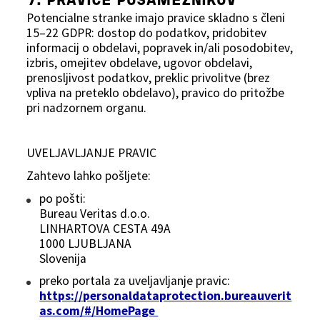
7. PRAVICE POSAMEZNIKOV
Potencialne stranke imajo pravice skladno s členi
15–22 GDPR: dostop do podatkov, pridobitev
informacij o obdelavi, popravek in/ali posodobitev,
izbris, omejitev obdelave, ugovor obdelavi,
prenosljivost podatkov, preklic privolitve (brez
vpliva na preteklo obdelavo), pravico do pritožbe
pri nadzornem organu.
UVELJAVLJANJE PRAVIC
Zahtevo lahko pošljete:
po pošti:
Bureau Veritas d.o.o.
LINHARTOVA CESTA 49A
1000 LJUBLJANA
Slovenija
preko portala za uveljavljanje pravic:
https://personaldataprotection.bureauverit
as.com/#/HomePage