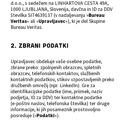
d.o.o., s sedežem na LINHARTOVA CESTA 49A,
1000 LJUBLJANA, Slovenija, davčna in ID za DDV
številka SI74639137 (v nadaljevanju »
Bureau
Veritas
« ali »
Upravljavec
«), ki je del Skupine
Bureau Veritas.
2. ZBRANI PODATKI
Upravljavec obdeluje vaše osebne podatke,
zbrane preko: zpolnjenih obrazcev, spletnih
obrazcev, telefonskih kontaktov, službenih
kontaktnih podatkov, stikov vzpostavljenih preko
družbenih omrežij (npr. LinkedIn). Gre za
identifikacijske podatke (ime, priimek, naziv
podjetja, ID za DDV) ter kontaktne podatke
(e‑poštni naslov, telefonska številka) ter druge
informacije, ki jih posameznik prostovoljno
posreduje (»
Podatki
«).