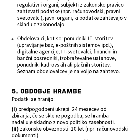
regulativni organi, subjekti z zakonsko pravico
zahtevati podatke (npr. računovodski, pravni
svetovalci), javni organi, ki podatke zahtevajo v
skladu z zakonodajo.
Obdelovalci, kot so: ponudniki IT‑storitev
(upravljanje baz, e‑poštnih sistemov ipd.),
digitalne agencije, IT‑svetovalci, finančni in
bančni posredniki, izobraževalne ustanove,
ponudniki kadrovskih ali plačnih storitev.
Seznam obdelovalcev je na voljo na zahtevo.
5. OBDOBJE HRAMBE
Podatki se hranijo:
(i)
predpogodbeni ukrepi: 24 mesecev od
zbiranja; če se sklene pogodba, se hramba
nadaljuje skladno z novo politiko zasebnosti.
(ii)
zakonske obveznosti: 10 let (npr. računovodski
dokumenti).