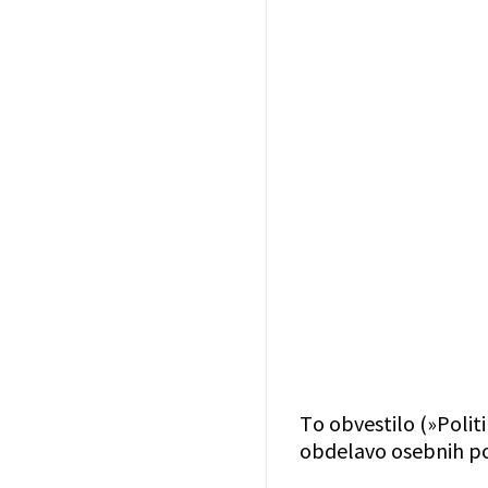
To obvestilo (»Polit
obdelavo osebnih pod