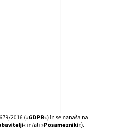
 679/2016 (»
GDPR
«) in se nanaša na
bavitelji
« in/ali »
Posamezniki
«).