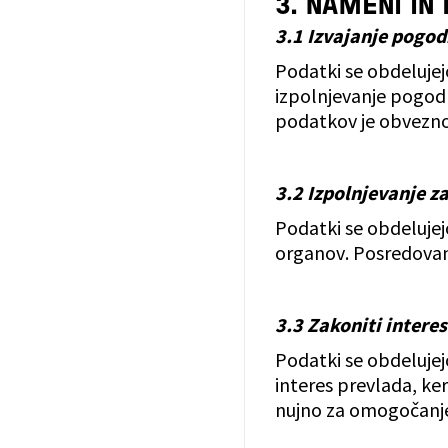
3. NAMENI I
3.1 Izvajanje pogo
Podatki se obdelujej
izpolnjevanje pogod
podatkov je obvezno
3.2 Izpolnjevanje 
Podatki se obdelujej
organov. Posredovan
3.3 Zakoniti intere
Podatki se obdelujej
interes prevlada, ke
nujno za omogočanje