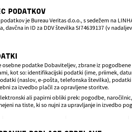
EC PODATKOV
 podatkov je Bureau Veritas d.o.o., s sedežem na LI
, davčna in ID za DDV številka SI74639137 (v nadaljev
DATKI
e osebne podatke Dobaviteljev, zbrane iz pogodbene
, kot so: identifikacijski podatki (ime, priimek, datum
odatki (naslov, e‑pošta, telefonska številka), podatk
ebni za izvedbo plačil za opravljene storitve.
elektronski ali papirni obliki prek: pogodbe, naročil
ejeni na tiste, ki so nujni za upravljanje in izvedbo p