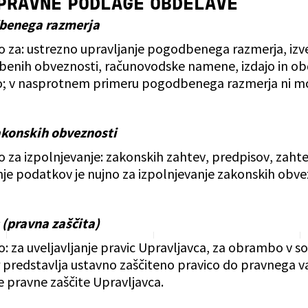
N PRAVNE PODLAGE OBDELAVE
dbenega razmerja
o za: ustrezno upravljanje pogodbenega razmerja, izve
benih obveznosti, računovodske namene, izdajo in ob
; v nasprotnem primeru pogodbenega razmerja ni mogo
zakonskih obveznosti
o za izpolnjevanje: zakonskih zahtev, predpisov, zaht
je podatkov je nujno za izpolnjevanje zakonskih obve
s (pravna zaščita)
o: za uveljavljanje pravic Upravljavca, za obrambo v s
r predstavlja ustavno zaščiteno pravico do pravnega 
 pravne zaščite Upravljavca.