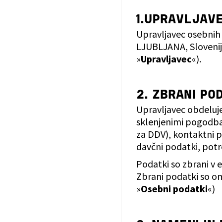
1.UPRAVLJAV
Upravljavec osebnih
LJUBLJANA, Slovenija
»
Upravljavec
«).
2. ZBRANI PO
Upravljavec obdeluj
sklenjenimi pogodbami
za DDV), kontaktni p
davčni podatki, potr
Podatki so zbrani v 
Zbrani podatki so om
»
Osebni podatki
«)